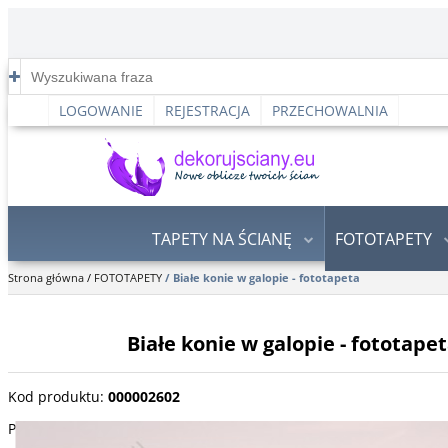
LOGOWANIE
REJESTRACJA
PRZECHOWALNIA
TAPETY NA ŚCIANĘ
FOTOTAPETY
Strona główna
/
FOTOTAPETY
/
Białe konie w galopie - fototapeta
Białe konie w galopie - fototape
Kod produktu
:
000002602
Piękne białe konie galopujące po wodzie, w promieniach zachodz