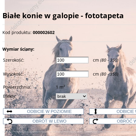
Białe konie w galopie - fototapeta
Kod produktu
:
000002602
Wymiar ściany:
Szerokość
:
cm
(80 - 350)
Wysokość
:
cm
(80 - 350)
Powierzchnia
:
1
m²
Efekty
:
ODBICIE W POZIOMIE
ODBICIE 
OBRÓT W LEWO
OBRÓĆ 