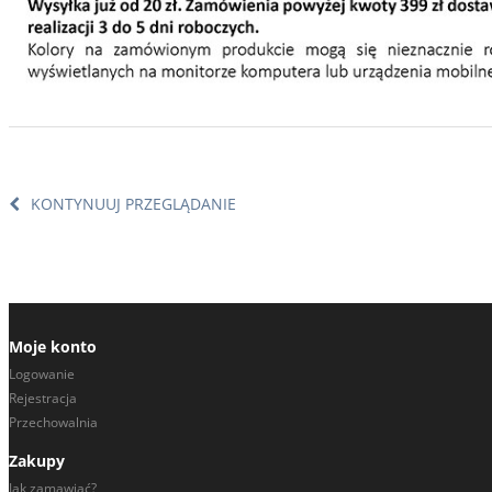
KONTYNUUJ PRZEGLĄDANIE
Moje konto
Logowanie
Rejestracja
Przechowalnia
Zakupy
Jak zamawiać?