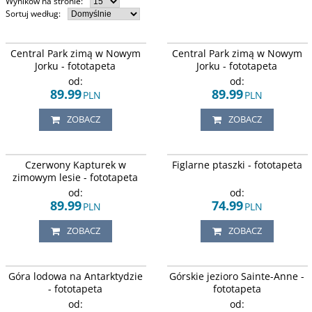
Wyników na stronie
:
Sortuj według
:
Zimowa sceneria przedstawiająca
Staw w Central Parku w mglisty,
Central Park zimą w Nowym
Central Park zimą w Nowym
aleje w Central Parku pokrytą
zimowy poranek, na tle wysokich
śniegiem, USA.
wieżowców Nowego Jorku.
Jorku - fototapeta
Jorku - fototapeta
od:
od:
89.99
89.99
PLN
PLN
ZOBACZ
ZOBACZ
Zimowa sceneria prezentuje
Zabawa ptaszków w porze zimowej.
Czerwony Kapturek w
Figlarne ptaszki - fototapeta
Czerwonego kapturka i wilka
idących przez ośnieżony las.
zimowym lesie - fototapeta
od:
od:
89.99
74.99
PLN
PLN
ZOBACZ
ZOBACZ
Zimowa sceneria z widokiem na
Jezioro u stóp gór francuskich.
Góra lodowa na Antarktydzie
Górskie jezioro Sainte-Anne -
góry lodowe Islandii pokryte
śniegiem.
- fototapeta
fototapeta
od:
od: