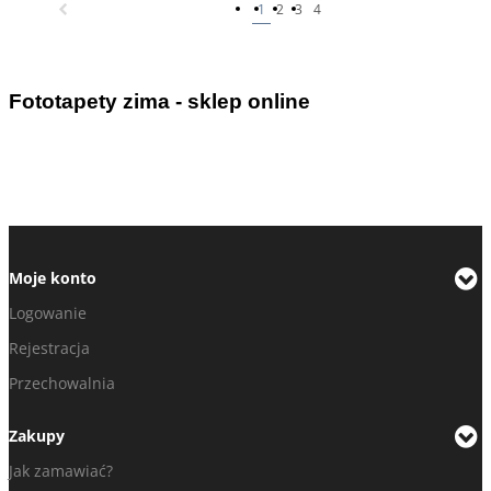
1
2
3
4
Fototapety zima - sklep online
Moje konto
Logowanie
Rejestracja
Przechowalnia
Zakupy
Jak zamawiać?