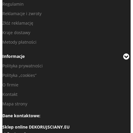
Regulamin
Reklamacje i zwroty
Złóż reklamację
Kraje dostawy
Metody płatności
Informacje
Polityka prywatności
Polityka „cookies”
O firmie
Kontakt
Mapa strony
Dane kontaktowe:
Sklep online DEKORUJSCIANY.EU