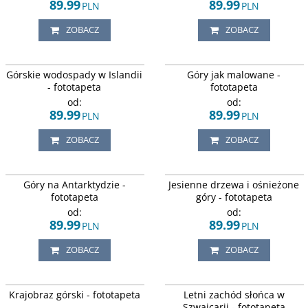
89.99
89.99
PLN
PLN
ZOBACZ
ZOBACZ
Zimowe, górskie wodospady o
Malowane farbą, ośnieżone góry
Górskie wodospady w Islandii
Góry jak malowane -
zachodzi słońca w Islandii.
sięgające nieba.
- fototapeta
fototapeta
od:
od:
89.99
89.99
PLN
PLN
ZOBACZ
ZOBACZ
Arktyczne lodowce i góry pokryte
Jesienne drzewa u stóp śnieżnych
Góry na Antarktydzie -
Jesienne drzewa i ośnieżone
śniegiem odbite w krystalicznej
gór.
wodzie.
fototapeta
góry - fototapeta
od:
od:
89.99
89.99
PLN
PLN
ZOBACZ
ZOBACZ
Krajobraz pięknych zimowych gór
Ośnieżone góry odbite w tafli
Krajobraz górski - fototapeta
Letni zachód słońca w
pokrytych śniegiem.
jeziora i niebo zabarwione na
różowo.
Szwajcarii - fototapeta