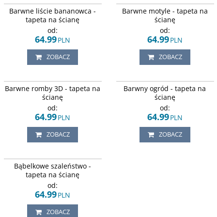
Motyw tropikalny , kolorowe liście
Kolorowe, tęczowe motyle, na tle
Barwne liście bananowca -
Barwne motyle - tapeta na
bananowca, na czarnym tle.
wiosennych kwiatów, w barwach
różowych i zielonych.
tapeta na ścianę
ścianę
od:
od:
64.99
64.99
PLN
PLN
ZOBACZ
ZOBACZ
Ściana pełna kolorowych
Kolorowe kolibry, róże, piwonie i
Barwne romby 3D - tapeta na
Barwny ogród - tapeta na
kwadratów z efektem 3D.
chabry, na białym tle.
ścianę
ścianę
od:
od:
64.99
64.99
PLN
PLN
ZOBACZ
ZOBACZ
Wzorem tapety są koła w delikatną
Bąbelkowe szaleństwo -
kratkę nakładające się na siebie, w
odcieniach szarości.
tapeta na ścianę
od:
64.99
PLN
ZOBACZ