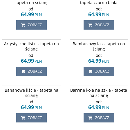
białym tle.
tapeta na ścianę
tapeta czarno biała
od:
od:
64.99
64.99
PLN
PLN
ZOBACZ
ZOBACZ
Ciemne , w kolorach szarości liście,
Czarno-białe pędy bambusa , na
Artystyczne listki - tapeta na
Bambusowy las - tapeta na
na białym tle.
białym tle.
ścianę
ścianę
od:
od:
64.99
64.99
PLN
PLN
ZOBACZ
ZOBACZ
Wzory liści bananowca, na białym
Tapeta przedstawia tęczowe,
Bananowe liście - tapeta na
Barwne koła na szkle - tapeta
tle.
kolorowe koła, na szarym tle.
ścianę
na ścianę
od:
od:
64.99
64.99
PLN
PLN
ZOBACZ
ZOBACZ