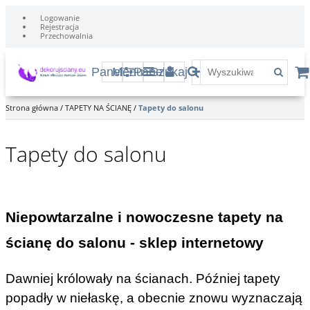
Logowanie
Rejestracja
Przechowalnia
Panel
Menu
Panel
Szukaj
Strona główna
/
TAPETY NA ŚCIANĘ
/
Tapety do salonu
Tapety do salonu
Niepowtarzalne i nowoczesne tapety na
ścianę do salonu - sklep internetowy
Dawniej królowały na ścianach. Później tapety
popadły w niełaskę, a obecnie znowu wyznaczają