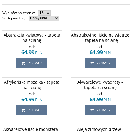
Wyników na stronie
:
Sortuj według
:
Czarne kwiaty róży w abstrakcyjnej
Czarno-białe abstrakcyjne wzory w
Abstrakcja kwiatowa - tapeta
Abstrakcyjne liście na wietrze
odsłonie.
stylu skandynawskim .
na ścianę
- tapeta na ścianę
od:
od:
64.99
64.99
PLN
PLN
ZOBACZ
ZOBACZ
Mozaika zwierząt egzotycznych, na
Wzory geometryczne, w kolorach
Afrykańska mozaika - tapeta
Akwarelowe kwadraty -
tle brązu i pomarańczy.
fioletowym i czarnym, na białym tle.
na ścianę
tapeta na ścianę
od:
od:
64.99
64.99
PLN
PLN
ZOBACZ
ZOBACZ
Tapeta z motywem tropikalnym,
Czarno-biała tapeta przedstawia
Akwarelowe liście monstera -
Aleja zimowych drzew -
zielone i różowe liście palm, na
aleję drzew w zimowej aurze.