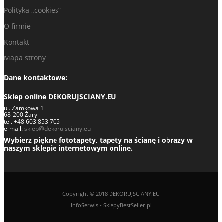
Polityka „cookies”
O firmie
Kontakt
Mapa strony
Dane kontaktowe:
Sklep online DEKORUJSCIANY.EU
ul. Zamkowa 1
68-200 Żary
tel. +48 603 853 705
e-mail:
sklep@dekorujsciany.eu
Wybierz piękne fototapety, tapety na ścianę i obrazy w
naszym sklepie internetowym online.
Copyright © 2018 DEKORUJSCIANY.EU
InfoSerwis
-
SklepyBestSeller.pl