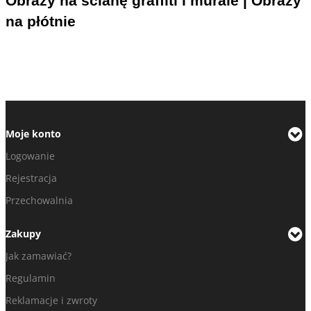
Obrazy na ścianę graffiti i murale | Obrazy
na płótnie
Moje konto
Logowanie
Rejestracja
Przechowalnia
Zakupy
Jak zamawiać?
Regulamin
Reklamacje i zwroty