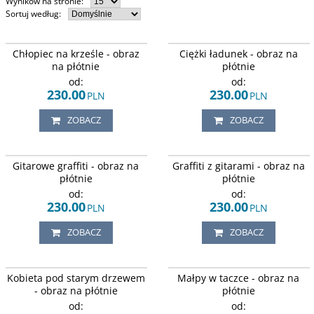
Wyników na stronie
:
Sortuj według
:
Chłopiec na krześle wspinający się
Grafika namalowana przez zacnego
Chłopiec na krześle - obraz
Ciężki ładunek - obraz na
po małą zdobycz.
artystę na murze. Mężczyzna
wiozący ładunek w przyczepce
na płótnie
płótnie
podczepionej pod rower.
od:
od:
230.00
230.00
PLN
PLN
ZOBACZ
ZOBACZ
Motyw muzyczny. Dwie gitary
Graffiti na murze z gitarami,
Gitarowe graffiti - obraz na
Graffiti z gitarami - obraz na
skrzyżowane, na tle szarego muru.
głośnikami i instrumentami
muzycznymi ułożonymi w kolorowy
płótnie
płótnie
kolaż.
od:
od:
230.00
230.00
PLN
PLN
ZOBACZ
ZOBACZ
Kobieta modląca się pod drzewem.
Małpia rodzina siedząca w taczce.
Kobieta pod starym drzewem
Małpy w taczce - obraz na
- obraz na płótnie
płótnie
od:
od: