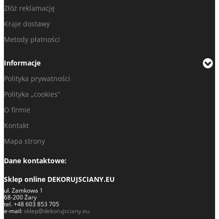
Złóż reklamację
Kraje dostawy
Metody płatności
Informacje
Polityka prywatności
Polityka „cookies”
O firmie
Kontakt
Mapa strony
Dane kontaktowe:
Sklep online DEKORUJSCIANY.EU
ul. Zamkowa 1
68-200 Żary
tel. +48 603 853 705
e-mail:
sklep@dekorujsciany.eu