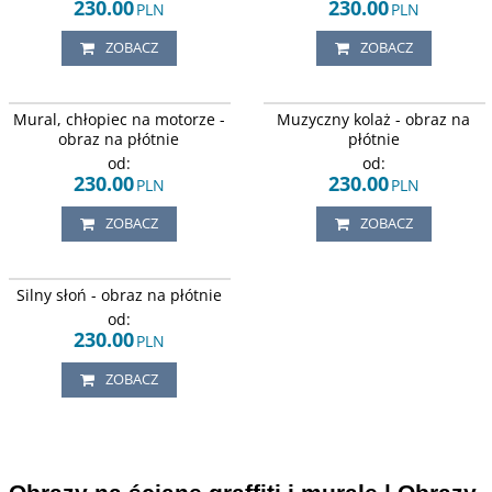
230.00
230.00
PLN
PLN
ZOBACZ
ZOBACZ
Motocyklista siedzący na motorze,
Kolorowy, kolaż muzyczny.
Mural, chłopiec na motorze -
Muzyczny kolaż - obraz na
na tle starych, czerwonych drzwi.
obraz na płótnie
płótnie
od:
od:
230.00
230.00
PLN
PLN
ZOBACZ
ZOBACZ
Nowoczesny obraz ze słoniem
Silny słoń - obraz na płótnie
przebijającym się przez betonową
ścianę.
od:
230.00
PLN
ZOBACZ