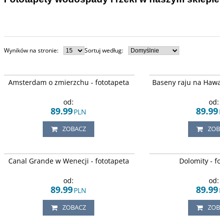
Wyników na stronie
:
Sortuj według
:
Kolorowy zachód słońca nad wodnymi kanałami
Cudowny krajobraz zacho
Amsterdam o zmierzchu - fototapeta
Baseny raju na Hawa
w Amsterdamu.
Basenami raju, pięknymi
Hawajach.
od:
od:
89.99
89.99
PLN
ZOBACZ
ZOB
Widok przedstawia mewę wznoszącą się nad
Wysokie góry i płynący po
Canal Grande w Wenecji - fototapeta
Dolomity - f
rzeką weneckiego miasta.
od:
od:
89.99
89.99
PLN
ZOBACZ
ZOB