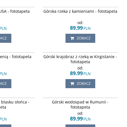
 płynącą rzekę w USA.
Kamienie ułożone nieregularnie w górskiej
USA - fototapeta
Górska rzeka z kamieniami - fototapeta
rzece.
od:
89.99
PLN
PLN
ACZ
ZOBACZ
Rzeka płynąca przez wiosenny, górski krajobraz.
ienią - fototapeta
Górski krajobraz z rzeką w Kirgistanie -
fototapeta
od:
89.99
PLN
PLN
ACZ
ZOBACZ
u promieni
Wodospad płynący przez zielone górskie skały.
blasku słońca -
Górski wodospad w Rumunii -
peta
fototapeta
od:
89.99
PLN
PLN