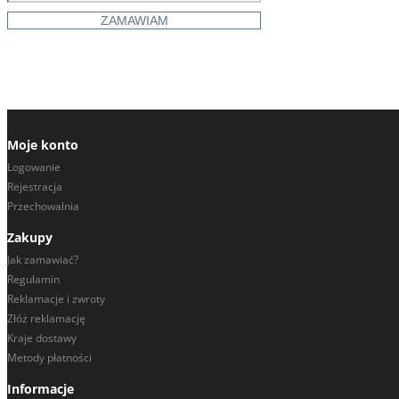
ZAMKI - ŚWIĄTYNIE
ZWIERZĘTA
Moje konto
Logowanie
Rejestracja
Przechowalnia
Zakupy
Jak zamawiać?
Regulamin
Reklamacje i zwroty
Złóż reklamację
Kraje dostawy
Metody płatności
Informacje