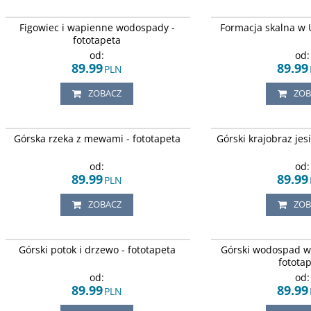
Widok na wapienny wodospad wśród skał i
Górskie szczyty oraz las i
Figowiec i wapienne wodospady -
Formacja skalna w 
figowe drzewo.
fototapeta
od:
od:
89.99
89.99
PLN
ZOBACZ
ZOB
Mewy szybujące nad górską rzeką, w
Jesienny, górski krajobraz.
Górska rzeka z mewami - fototapeta
Górski krajobraz jes
promieniach zachodzącego słońca.
od:
od:
89.99
89.99
PLN
ZOBACZ
ZOB
Górski potok płynący przez bujny, zielony las.
Górski wodospad w blask
Górski potok i drzewo - fototapeta
Górski wodospad w 
słonecznych.
fotota
od:
od:
89.99
89.99
PLN