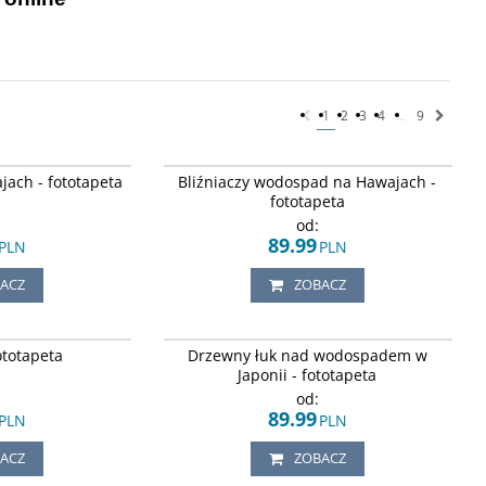
1
2
3
4
...
9
dzącego słońca nad
Bujny, zielony las otaczający bliźniacze
jach - fototapeta
Bliźniaczy wodospad na Hawajach -
 wodospadami na
wodospady, wpadające do lazurowej wody, na
Hawajach.
fototapeta
od:
89.99
PLN
PLN
ACZ
ZOBACZ
tok.
Wodospad płynący pod skalnym łukiem, wśród
ototapeta
Drzewny łuk nad wodospadem w
bujnej zieleni lasu, w Japonii.
Japonii - fototapeta
od:
89.99
PLN
PLN
ACZ
ZOBACZ