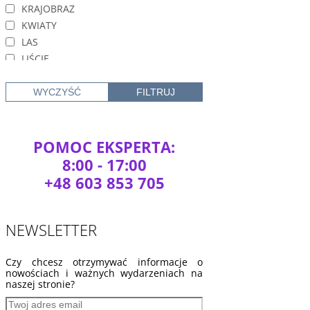
KRAJOBRAZ
KWIATY
LAS
LIŚCIE
LUDZIE
MIASTO
MORZA I OCEANY
MOSTY
PRZESTRZENNE
POMOC EKSPERTA:
PRZYRODA
8:00 - 17:00
PTAKI
+48 603 853 705
ROŚLINY
RYBY
RZEKI
NEWSLETTER
SKAŁY
STATKI - ŁODZIE
Czy chcesz otrzymywać informacje o
nowościach i ważnych wydarzeniach na
STRUMIENIE
naszej stronie?
WODOSPADY
WSCHÓD - ZACHÓD SŁOŃCA