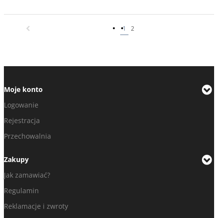
1
2
Moje konto
Logowanie
Rejestracja
Przechowalnia
Zakupy
Jak zamawiać?
Regulamin
Reklamacje i zwroty