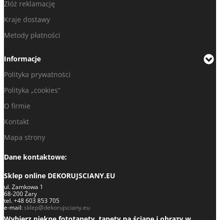
Złóż reklamację
Kraje dostawy
Metody płatności
Informacje
Polityka prywatności
Polityka „cookies”
O firmie
Kontakt
Mapa strony
Dane kontaktowe:
Sklep online DEKORUJSCIANY.EU
ul. Zamkowa 1
68-200 Żary
tel. +48 603 853 705
e-mail:
sklep@dekorujsciany.eu
Wybierz piękne fototapety, tapety na ścianę i obrazy w