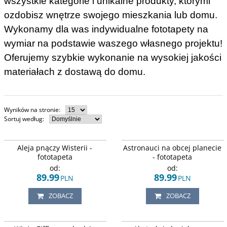
wszystkie kategorie i unikalne produkty, którymi
ozdobisz wnętrze swojego mieszkania lub domu.
Wykonamy
dla was indywidualne fototapety na
wymiar na podstawie waszego własnego projektu!
Oferujemy szybkie wykonanie na wysokiej jakości
materiałach z dostawą do domu.
Wyników na stronie
:
Sortuj według
:
Widok alei wzdłuż, której rosną
Motyw kosmosu. Dwóch małych
Aleja pnączy Wisterii -
Astronauci na obcej planecie
pnącza Wisterii Glicyni w kolorze
astronautów spacerujących po
fioletowym.
obcej planecie na tle z Księżycem i
fototapeta
- fototapeta
lecącą rakietą kosmiczną.
od:
od:
89.99
89.99
PLN
PLN
ZOBACZ
ZOBACZ
Widok na wieżę Eiffla górującą nad
Widok na ptaki lecące nad jeziorem