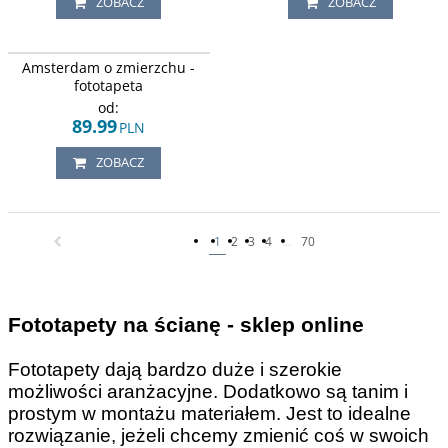
ZOBACZ
ZOBACZ
Kolorowy zachód słońca nad
Amsterdam o zmierzchu -
wodnymi kanałami w Amsterdamu.
fototapeta
od:
89.99
PLN
ZOBACZ
1
2
3
4
...
70
Fototapety na ścianę - sklep online
Fototapety dają bardzo duże i szerokie
możliwości aranżacyjne. Dodatkowo są tanim i
prostym w montażu materiałem. Jest to idealne
rozwiązanie, jeżeli chcemy zmienić coś w swoich