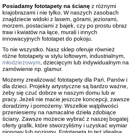
Posiadamy
fototapety na ścianę
z różnymi
krajobrazami i nie tylko. W naszych zasobach
znajdziecie widoki z lasem, górami, jeziorami,
morzem, postaciami z bajek, czy po prostu obraz
traw i kwiatów na łące, murali i innych
innowacyjnych fototapet do pokoju.
To nie wszystko. Nasz sklep oferuje również
różne fototapety w stylu loftowym, industrialnym,
młodzieżowym
, dziecięcym lub indywidualnym na
zamówienie np. glamur.
Możemy zrealizować fototapety dla Pań, Panów i
dla dzieci. Projekty artystyczne są bardzo ważne,
żeby się czuć dobrze w naszym domu lub w
pracy. Jeżeli nie macie jeszcze koncepcji, zawsze
doradzimy i pomożemy. Wszelkie wątpliwości
przeniesiemy na namacalne dzieła zdobiące
ściany. Zawsze możecie wybrać z naszej bogatej
oferty grafik, które stworzyliśmy i uzyskać wymiar
pionowy lub poziomy. Fototapeta to też idealna