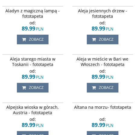
Baśniowy motyw. Aladyn
Jesienna aura przedstawiająca
Aladyn z magiczną lampą -
Aleja jesiennych drzew -
wypuszczający z magicznej lampy
ścieżkę prowadzącą przez aleję złoto
dżina spełniającego życzenia i
zabarwionych drzew.
fototapeta
fototapeta
błyszczącymi klejnotami, na tle lasu.
od:
od:
89.99
89.99
PLN
PLN
ZOBACZ
ZOBACZ
Spokojna uliczka ozdobiona
Kamienny łuk stanowiący przejście
Aleja starego miasta w
Aleja w mieście w Bari we
kwiatami, w rejonie Toskanii we
do spokojnej, włoskiej uliczki
Włoszech.
ozdobioną kwiatami.
Toskanii - fototapeta
Włoszech - fototapeta
od:
od:
89.99
89.99
PLN
PLN
ZOBACZ
ZOBACZ
Mała alpejska wioska Hallstatt, na tle
Molo i barwne niebo o zachodzie
Alpejska wioska w górach,
Altana na morzu- fototapeta
ośnieżonych gór w Austrii.
słońca.
Austria - fototapeta
od:
od:
89.99
89.99
PLN
PLN