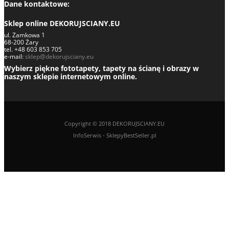
Dane kontaktowe:
Sklep online DEKORUJSCIANY.EU
ul. Zamkowa 1
68-200 Żary
tel. +48 603 853 705
e-mail:
sklep@dekorujsciany.eu
Wybierz piękne fototapety, tapety na ścianę i obrazy w
naszym sklepie internetowym online.
Copyright © 2018 DEKORUJSCIANY.EU
InfoSerwis
-
SklepyBestSeller.pl