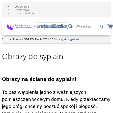
Logowanie
Rejestracja
Przechowalnia
Panel
Menu
Panel
Szukaj
Strona główna
/
OBRAZY NA PŁÓTNIE
/
Obrazy do sypialni
Obrazy do sypialni
Obrazy na ścianę do sypialni
To bez wątpienia jedno z ważniejszych
pomieszczeń w całym domu. Kiedy przekraczamy
jego próg, chcemy poczuć spokój i błogość.