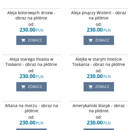
Obraz w jesiennej aurze
Obrazu z widokiem alei wzdłuż,
Aleja kolorowych drzew -
Aleja pnączy Wisterii - obraz
przedstawia aleję prowadzącą
której rosną pnącza Wisterii Glicyni
między drzewami z barwnymi,
w kolorze fioletowym.
obraz na płótnie
na płótnie
jesiennymi liśćmi.
od:
od:
230.00
230.00
PLN
PLN
ZOBACZ
ZOBACZ
Spokojna uliczka ozdobiona
Spokojna uliczka ozdobiona
Aleja starego miasta w
Alejka w starym mieście
kwiatami, w rejonie Toskanii we
zielonymi roślinami w starym
Włoszech.
mieście w Toskanii we Włoszech.
Toskanii - obraz na płótnie
Toskania - obraz na płótnie
od:
od:
230.00
230.00
PLN
PLN
ZOBACZ
ZOBACZ
Molo i barwne niebo o zachodzie
Amerykański stary samochód w
Altana na morzu - obraz na
Amerykański klasyk - obraz
słońca.
stylu retro.
płótnie
na płótnie
od:
od:
230.00
230.00
PLN
PLN