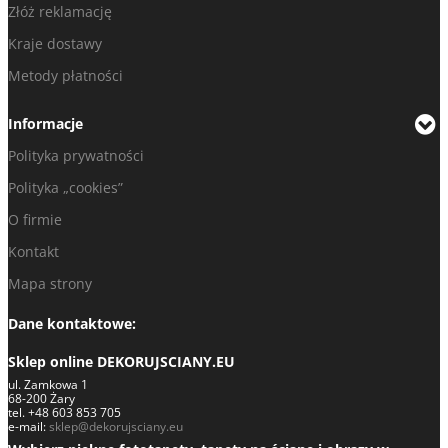
Złóż reklamację
Kraje dostawy
Metody płatności
Informacje
Polityka prywatności
Polityka „cookies”
O firmie
Kontakt
Mapa strony
Dane kontaktowe:
Sklep online DEKORUJSCIANY.EU
ul. Zamkowa 1
68-200 Żary
tel. +48 603 853 705
e-mail:
sklep@dekorujsciany.eu