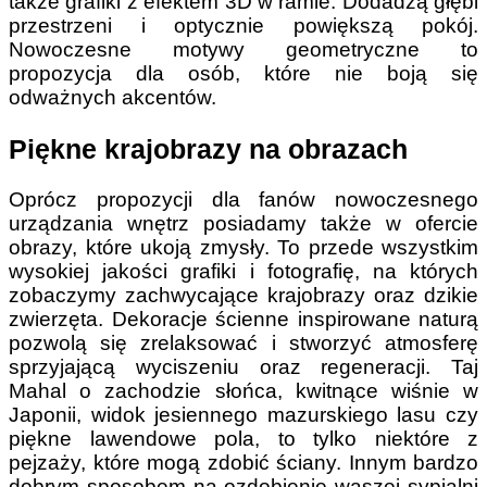
także grafiki z efektem 3D w ramie. Dodadzą głębi
przestrzeni i optycznie powiększą pokój.
Nowoczesne motywy geometryczne to
propozycja dla osób, które nie boją się
odważnych akcentów.
Piękne krajobrazy na obrazach
Oprócz propozycji dla fanów nowoczesnego
urządzania wnętrz posiadamy także w ofercie
obrazy, które ukoją zmysły. To przede wszystkim
wysokiej jakości grafiki i fotografię, na których
zobaczymy zachwycające krajobrazy oraz dzikie
zwierzęta. Dekoracje ścienne inspirowane naturą
pozwolą się zrelaksować i stworzyć atmosferę
sprzyjającą wyciszeniu oraz regeneracji. Taj
Mahal o zachodzie słońca, kwitnące wiśnie w
Japonii, widok jesiennego mazurskiego lasu czy
piękne lawendowe pola, to tylko niektóre z
pejzaży, które mogą zdobić ściany. Innym bardzo
dobrym sposobem na ozdobienie waszej sypialni