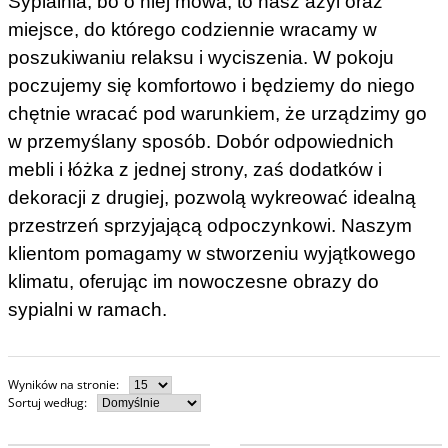
Sypialnia, bo o niej mowa, to nasz azyl oraz
miejsce, do którego codziennie wracamy w
poszukiwaniu relaksu i wyciszenia. W pokoju
poczujemy się komfortowo i będziemy do niego
chętnie wracać pod warunkiem, że urządzimy go
w przemyślany sposób. Dobór odpowiednich
mebli i łóżka z jednej strony, zaś dodatków i
dekoracji z drugiej, pozwolą wykreować idealną
przestrzeń sprzyjającą odpoczynkowi. Naszym
klientom pomagamy w stworzeniu wyjątkowego
klimatu, oferując im nowoczesne obrazy do
sypialni w ramach.
Wyników na stronie
:
Sortuj według
:
Ptaki lecące nad jeziorem z górskimi
Obraz z efektem 3D przedstawia