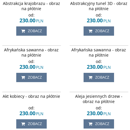
Abstrakcja krajobrazu - obraz
Abstrakcyjny tunel 3D - obraz
szczytami w tle odbijającymi się w
tunel łukowy w kolorze biało-
lustrze wody.
niebieskim.
na płótnie
na płótnie
od:
od:
230.00
230.00
PLN
PLN
ZOBACZ
ZOBACZ
Krajobraz i zwierzęta afrykańskiej
Motyw zwierząt afrykańskich. Lew,
Afrykańska sawanna - obraz
Afrykańska sawanna - obraz
sawanny w odcieniach zieleni.
słoń, gepard, żyrafa, nosorożec,
guziec, bawół, zebra, małpa,
na płótnie
na płótnie
antylopa i ptaki stojące grupą na
od:
od:
sawannie.
230.00
230.00
PLN
PLN
ZOBACZ
ZOBACZ
Zmysłowa kobieta.
Jesienna aura przedstawiająca
Akt kobiecy - obraz na płótnie
Aleja jesiennych drzew -
ścieżkę prowadzącą przez aleję złoto
zabarwionych drzew.
obraz na płótnie
od:
od:
230.00
230.00
PLN
PLN
ZOBACZ
ZOBACZ