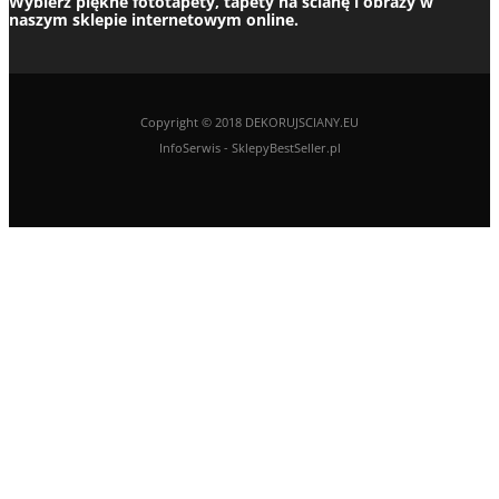
Wybierz piękne fototapety, tapety na ścianę i obrazy w
naszym sklepie internetowym online.
Copyright © 2018 DEKORUJSCIANY.EU
InfoSerwis
-
SklepyBestSeller.pl