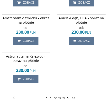
ZOBACZ
ZOBACZ
Budynki Amsterdamu z odbiciem w
Majestatyczne, zielone drzewo
Amsterdam o zmroku - obraz
Anielski dąb, USA - obraz na
lustrze wody, o zachodzie słońca.
zwane Anielskim dębem rosnące w
Południowej Karolinie w USA.
na płótnie
płótnie
od:
od:
230.00
230.00
PLN
PLN
ZOBACZ
ZOBACZ
Astronauta na Księżycu z planetą
Astronauta na Księżycu -
Ziemią w tle.
obraz na płótnie
od:
230.00
PLN
ZOBACZ
1
2
3
4
...
45