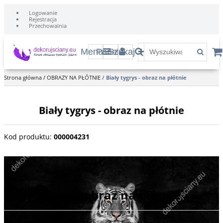
Logowanie
Rejestracja
Przechowalnia
Menu
Panel
Szukaj
Strona główna
/
OBRAZY NA PŁÓTNIE
/
Biały tygrys - obraz na płótnie
Biały tygrys - obraz na płótnie
Kod produktu
:
000004231
Biały tygrys odpoczywający na skale.
Biały tygrys - obraz na płótnie
Kod produktu
:
000004231