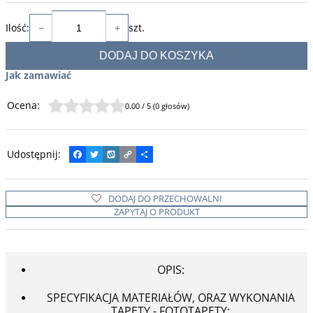
Ilość
:
szt.
−
+
DODAJ DO KOSZYKA
Jak zamawiać
Ocena
:
0.00
/
5
(
0
głosów)
Udostępnij
:
F
T
W
C
P
a
w
y
o
o
c
i
k
p
d
e
t
o
y
z
DODAJ DO PRZECHOWALNI
b
t
p
L
i
o
e
i
e
ZAPYTAJ O PRODUKT
o
r
n
l
k
k
s
i
ę
OPIS:
SPECYFIKACJA MATERIAŁÓW, ORAZ WYKONANIA
TAPETY - FOTOTAPETY: