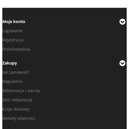
Moje konto
Logowanie
Rejestracja
Przechowalnia
Zakupy
Jak zamawiać?
Regulamin
Reklamacje i zwroty
Złóż reklamację
Kraje dostawy
Metody płatności