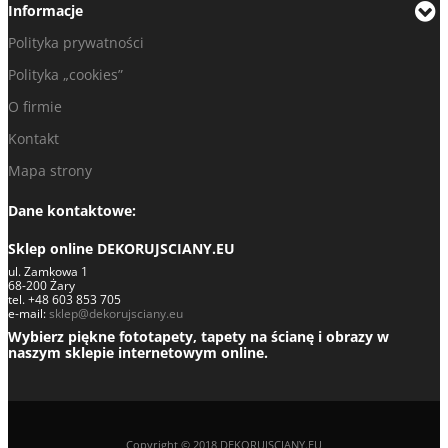
Informacje
Polityka prywatności
Polityka „cookies”
O firmie
Kontakt
Mapa strony
Dane kontaktowe:
Sklep online DEKORUJSCIANY.EU
ul. Zamkowa 1
68-200 Żary
tel. +48 603 853 705
e-mail:
sklep@dekorujsciany.eu
Wybierz piękne fototapety, tapety na ścianę i obrazy w
naszym sklepie internetowym online.
Copyright © 2018 DEKORUJSCIANY.EU