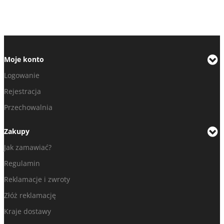
Moje konto
Logowanie
Rejestracja
Przechowalnia
Zakupy
Jak zamawiać?
Regulamin
Reklamacje i zwroty
Złóż reklamację
Kraje dostawy