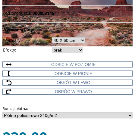
Kod produktu
:
000003145
Wymiar ściany:
Wymiary
:
Efekty
:
ODBICIE W POZIOMIE
ODBICIE W PIONIE
OBRÓT W LEWO
OBRÓĆ W PRAWO
Rodzaj płótna
: