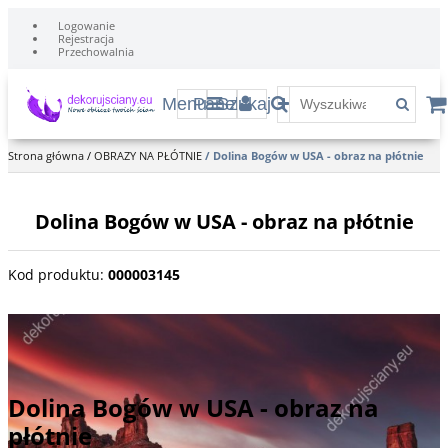
Logowanie
Rejestracja
Przechowalnia
Menu
Panel
Szukaj
Strona główna
/
OBRAZY NA PŁÓTNIE
/
Dolina Bogów w USA - obraz na płótnie
Dolina Bogów w USA - obraz na płótnie
Kod produktu
:
000003145
Góry o czerwonej barwie zwane Doliną Bogów w stanie Utah w
Ameryce.
Dolina Bogów w USA - obraz na
płótnie