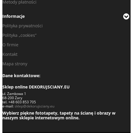
Metody płatności
Informacje
Polityka prywatności
Polityka „cookies”
O firmie
Kontakt
Mapa strony
Dane kontaktowe:
Sklep online DEKORUJSCIANY.EU
ul. Zamkowa 1
68-200 Żary
tel. +48 603 853 705
e-mail:
sklep@dekorujsciany.eu
Wybierz piękne fototapety, tapety na ścianę i obrazy w
naszym sklepie internetowym online.