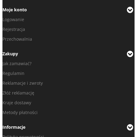
Moje konto
Logowanie
Rejestracja
Przechowalnia
Zakupy
Jak zamawiać?
Regulamin
Reklamacje i zwroty
Złóż reklamację
Kraje dostawy
Metody płatności
Informacje
Polityka prywatności