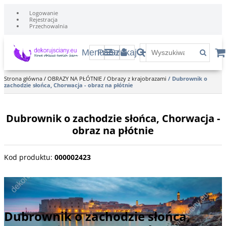
Logowanie
Rejestracja
Przechowalnia
Menu
Panel
Szukaj
Strona główna
/
OBRAZY NA PŁÓTNIE
/
Obrazy z krajobrazami
/
Dubrownik o
zachodzie słońca, Chorwacja - obraz na płótnie
Dubrownik o zachodzie słońca, Chorwacja -
obraz na płótnie
Kod produktu
:
000002423
Stare miasto podczas zachodu słońca w Dubrownik, Chorwacja.
Dubrownik o zachodzie słońca,