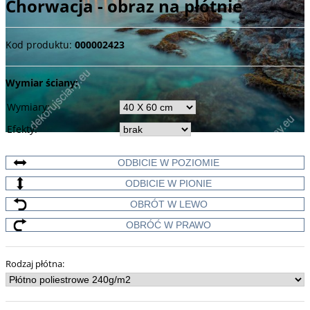
Chorwacja - obraz na płótnie
Kod produktu
:
000002423
Wymiar ściany:
Wymiary
:
Efekty
:
ODBICIE W POZIOMIE
ODBICIE W PIONIE
OBRÓT W LEWO
OBRÓĆ W PRAWO
Rodzaj płótna
: