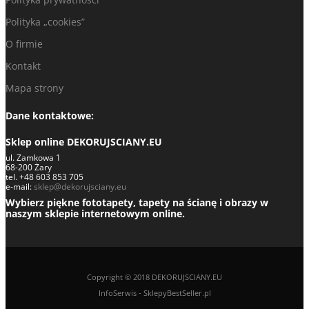
Polityka „cookies”
O firmie
Kontakt
Mapa strony
Dane kontaktowe:
Sklep online DEKORUJSCIANY.EU
ul. Zamkowa 1
68-200 Żary
tel. +48 603 853 705
e-mail:
sklep@dekorujsciany.eu
Wybierz piękne fototapety, tapety na ścianę i obrazy w
naszym sklepie internetowym online.
Copyright © 2018 DEKORUJSCIANY.EU
InfoSerwis
-
SklepyBestSeller.pl