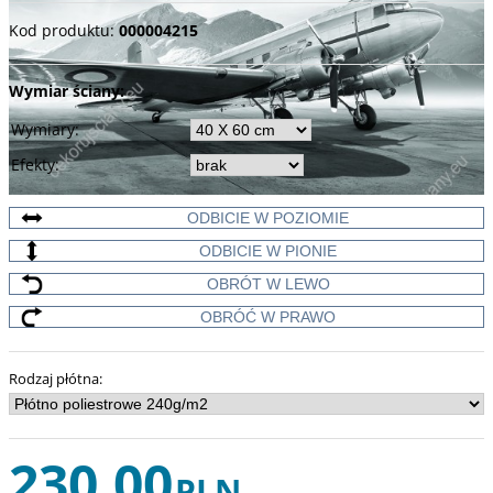
Kod produktu
:
000004215
Wymiar ściany:
Wymiary
:
Efekty
:
ODBICIE W POZIOMIE
ODBICIE W PIONIE
OBRÓT W LEWO
OBRÓĆ W PRAWO
Rodzaj płótna
:
230,00
PLN