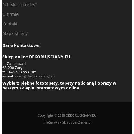
Polityka „cookies”
O firmie
Kontakt
Mapa strony
Dane kontaktowe:
Sklep online DEKORUJSCIANY.EU
ul. Zamkowa 1
68-200 Żary
tel. +48 603 853 705
e-mail:
sklep@dekorujsciany.eu
Wybierz piękne fototapety, tapety na ścianę i obrazy w
naszym sklepie internetowym online.
Copyright © 2018 DEKORUJSCIANY.EU
InfoSerwis
-
SklepyBestSeller.pl