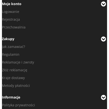
Moje konto
Logowanie
Rejestracja
Przechowalnia
Zakupy
Jak zamawiać?
Regulamin
Reklamacje i zwroty
Złóż reklamację
Kraje dostawy
Metody płatności
Informacje
Polityka prywatności