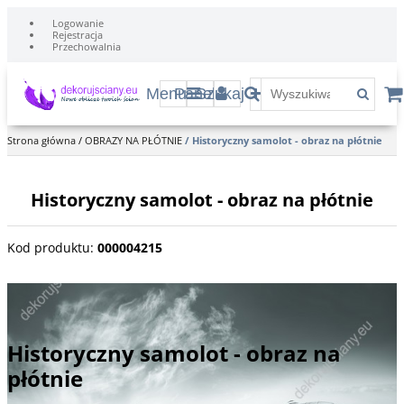
Logowanie
Rejestracja
Przechowalnia
Menu
Panel
Szukaj
Strona główna
/
OBRAZY NA PŁÓTNIE
/
Historyczny samolot - obraz na płótnie
Historyczny samolot - obraz na płótnie
Kod produktu
:
000004215
Stary, historyczny samolot na lotnisku.
Historyczny samolot - obraz na
płótnie