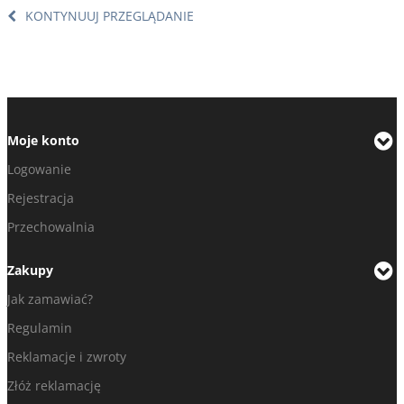
KONTYNUUJ PRZEGLĄDANIE
Moje konto
Logowanie
Rejestracja
Przechowalnia
Zakupy
Jak zamawiać?
Regulamin
Reklamacje i zwroty
Złóż reklamację