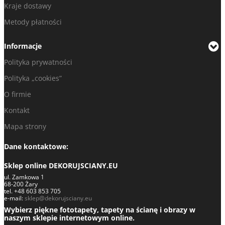
Kraje dostawy
Metody płatności
Informacje
Polityka prywatności
Polityka „cookies”
O firmie
Kontakt
Mapa strony
Dane kontaktowe:
Sklep online DEKORUJSCIANY.EU
ul. Zamkowa 1
68-200 Żary
tel. +48 603 853 705
e-mail:
sklep@dekorujsciany.eu
Wybierz piękne fototapety, tapety na ścianę i obrazy w
naszym sklepie internetowym online.