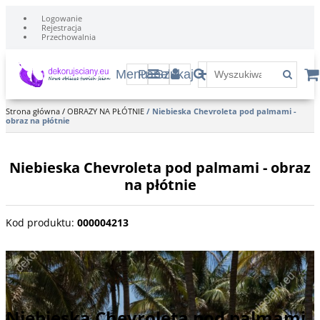
Logowanie
Rejestracja
Przechowalnia
Menu
Panel
Szukaj
Strona główna
/
OBRAZY NA PŁÓTNIE
/
Niebieska Chevroleta pod palmami -
obraz na płótnie
Niebieska Chevroleta pod palmami - obraz
na płótnie
Kod produktu
:
000004213
Amerykański samochód, marki Chevrolet, zaparkowany przy
plaży na Kubie.
Niebieska Chevroleta pod palmami