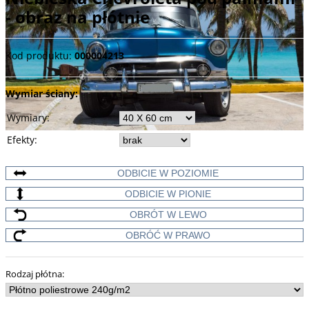
- obraz na płótnie
Kod produktu
:
000004213
Wymiar ściany:
Wymiary
:
Efekty
:
ODBICIE W POZIOMIE
ODBICIE W PIONIE
OBRÓT W LEWO
OBRÓĆ W PRAWO
Rodzaj płótna
: