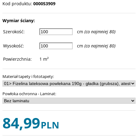
Kod produktu
:
000053909
Wymiar ściany:
Szerokość
:
cm
(co najmniej 80)
Wysokość
:
cm
(co najmniej 80)
Powierzchnia
:
1
m²
Materiał tapety i fototapety
:
Powłoka ochronna - Laminat
:
84,99
PLN