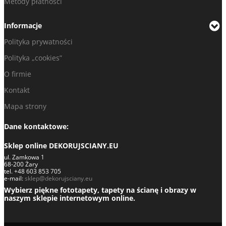
Metody płatności
Informacje
Polityka prywatności
Polityka „cookies”
O firmie
Kontakt
Mapa strony
Dane kontaktowe:
Sklep online DEKORUJSCIANY.EU
ul. Zamkowa 1
68-200 Żary
tel. +48 603 853 705
e-mail:
sklep@dekorujsciany.eu
Wybierz piękne fototapety, tapety na ścianę i obrazy w
naszym sklepie internetowym online.