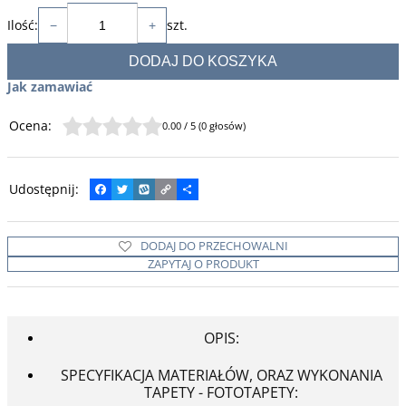
Ilość
:
szt.
−
+
DODAJ DO KOSZYKA
Jak zamawiać
Ocena
:
0.00
/
5
(
0
głosów)
Udostępnij
:
F
T
W
C
P
a
w
y
o
o
c
i
k
p
d
e
t
o
y
z
DODAJ DO PRZECHOWALNI
b
t
p
L
i
o
e
i
e
ZAPYTAJ O PRODUKT
o
r
n
l
k
k
s
i
ę
OPIS:
SPECYFIKACJA MATERIAŁÓW, ORAZ WYKONANIA
TAPETY - FOTOTAPETY: