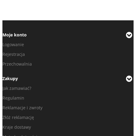
Moje konto
Logowanie
Rejestracja
Przechowalnia
Zakupy
Jak zamawiać?
Regulamin
Reklamacje i zwroty
Złóż reklamację
Kraje dostawy