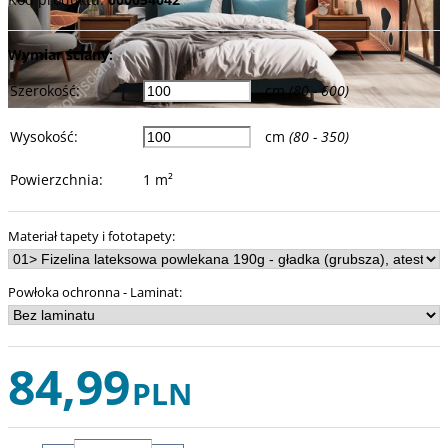
Wymiar ściany:
Szerokość
:
cm
(80 - 600)
Wysokość
:
cm
(80 - 350)
Powierzchnia
:
1
m²
Materiał tapety i fototapety
:
Powłoka ochronna - Laminat
:
84,99
PLN