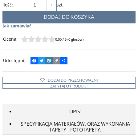
Ilość
:
szt.
−
+
DODAJ DO KOSZYKA
Jak zamawiać
Ocena
:
0.00
/
5
(
0
głosów)
Udostępnij
:
F
T
W
C
P
a
w
y
o
o
c
i
k
p
d
e
t
o
y
z
DODAJ DO PRZECHOWALNI
b
t
p
L
i
o
e
i
e
ZAPYTAJ O PRODUKT
o
r
n
l
k
k
s
i
ę
OPIS:
SPECYFIKACJA MATERIAŁÓW, ORAZ WYKONANIA
TAPETY - FOTOTAPETY: