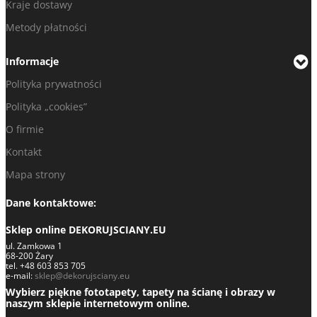
Kraje dostawy
Metody płatności
Informacje
Polityka prywatności
Polityka „cookies”
O firmie
Kontakt
Mapa strony
Dane kontaktowe:
Sklep online DEKORUJSCIANY.EU
ul. Zamkowa 1
68-200 Żary
tel. +48 603 853 705
e-mail:
sklep@dekorujsciany.eu
Wybierz piękne fototapety, tapety na ścianę i obrazy w
naszym sklepie internetowym online.