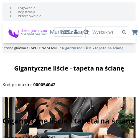
Logowanie
Rejestracja
Przechowalnia
Menu
Panel
Szukaj
Strona główna
/
TAPETY NA ŚCIANĘ
/
Gigantyczne liście - tapeta na ścianę
Gigantyczne liście - tapeta na ścianę
Kod produktu
:
000054042
Duże, tropikalne liście w ciemnych kolorach na czarnym tle.
Gigantyczne liście - tapeta na ścianę
Kod produktu
:
000054042