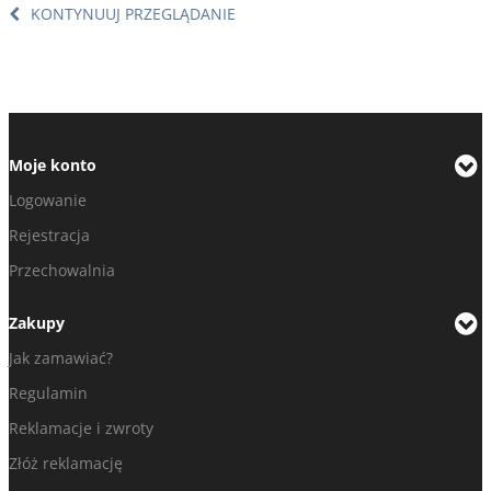
KONTYNUUJ PRZEGLĄDANIE
Moje konto
Logowanie
Rejestracja
Przechowalnia
Zakupy
Jak zamawiać?
Regulamin
Reklamacje i zwroty
Złóż reklamację